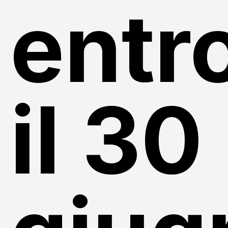
entr
il 30