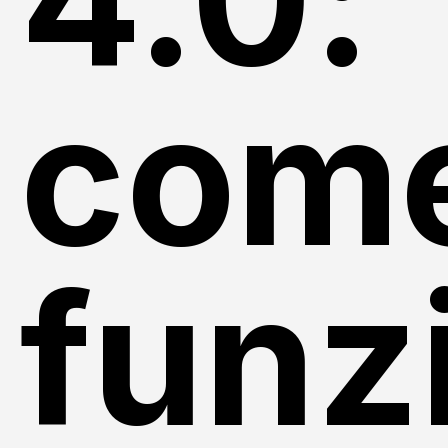
com
funz