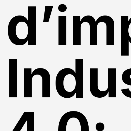
d’im
Indu
4.0: