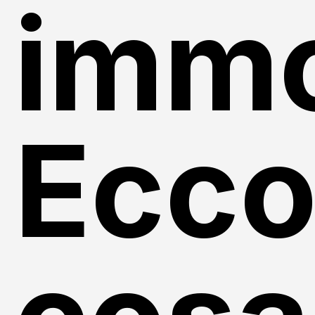
immo
Ecc