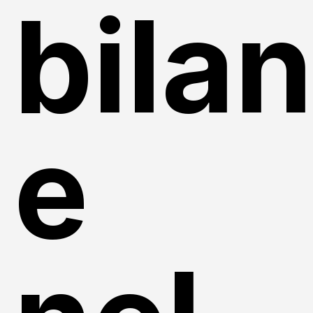
bila
e