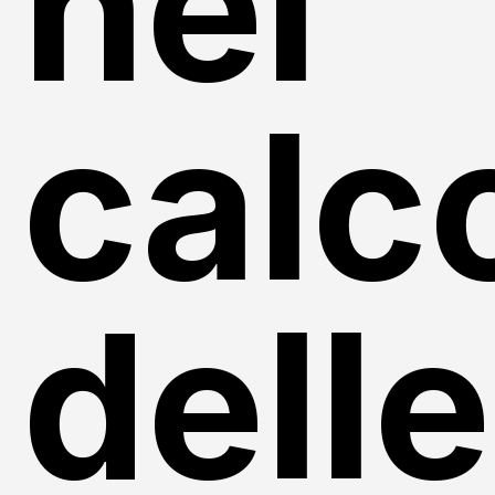
nel
calc
delle