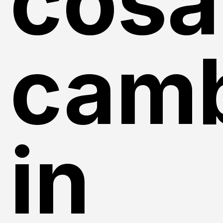
cosa
cam
in