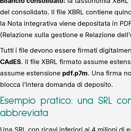
Bilancio consolidato:
la tassonomia XBRL n
del consolidato. Il file XBRL contiene quin
la Nota integrativa viene depositata in PDF/
(Relazione sulla gestione e Relazione dell’
Tutti i file devono essere firmati digitalm
CAdES
. Il file XBRL firmato assume esten
assume estensione
pdf.p7m
. Una firma n
blocca l’intera domanda di deposito.
Esempio pratico: una SRL con
abbreviata
Una SRL con ricavi inferiori ai 4 milioni di 