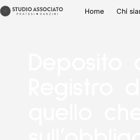
Home
Chi si
Deposito d
Registro d
quello ch
sull’obbli