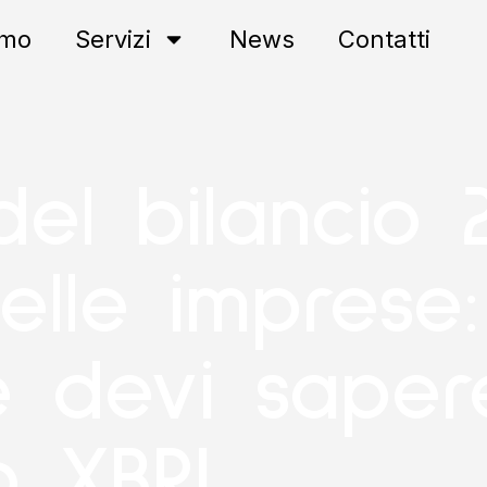
amo
Servizi
News
Contatti
el bilancio 
elle imprese:
e devi saper
go XBRL