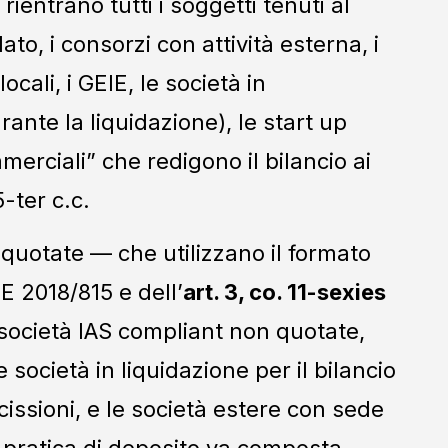
rientrano tutti i soggetti tenuti al
ato, i consorzi con attività esterna, i
locali, i GEIE, le società in
rante la liquidazione), le start up
merciali” che redigono il bilancio ai
-ter c.c.
tà quotate — che utilizzano il formato
 2018/815 e dell’
art. 3, co. 11-sexies
 società IAS compliant non quotate,
e società in liquidazione per il bilancio
scissioni, e le società estere con sede
la pratica di deposito va composta