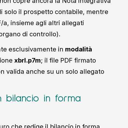
on copre ancora la Nota integrativa
di solo il prospetto contabile, mentre
a, insieme agli altri allegati
organo di controllo).
ente esclusivamente in
modalità
sione
xbrl.p7m
; il file PDF firmato
on valida anche su un solo allegato
 bilancio in forma
euro che redige il bilancio in forma