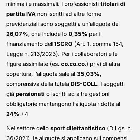
minimali e massimali
. I professionisti
titolari di
partita IVA
non iscritti ad altre forme
previdenziali sono soggetti a un’aliquota del
26,07%
, che include lo
0,35%
per il
finanziamento dell’
ISCRO
(Art. 1, comma 154,
Legge n. 213/2023)
. Per i collaboratori e le
figure assimilate (es.
co.co.co.
) privi di altra
copertura, l’aliquota sale al
35,03%
,
comprensiva della tutela
DIS-COLL
. I soggetti
già
pensionati
o iscritti ad altre gestioni
obbligatorie mantengono l’aliquota ridotta al
24%
.+4
Nel settore dello
sport dilettantistico
(D.Lgs. n.
36/2021), le aliquote si applicano sui compensi